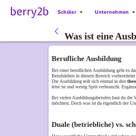
Schüler
Unternehmen
für Schüler
für Unternehmen
Was ist eine Aus
Schulplaner
Preise
Downloads by AzubiNow
Video-Anleitungen
Berufliche Ausbildung
Unterstütze uns!
Bei einer beruflichen Ausbildung geht es d
Berufsleben in diesem Bereich vorbereitete
Die Ausbildung teilt sich einmal in den
theo
leise ist und wenig Sprit verbraucht. Ergä
Bei vielen Ausbildungsberufen hast du die 
möchtest. Doch was ist da eigentlich der Un
Duale (betriebliche) vs. sc