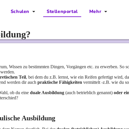
Schulen
Stellenportal
Mehr
für Schulen
FAQs
bildung?
Vorteile für Schulen
Jobs
Kontakt
Über das Team
arum, Wissen zu bestimmten Dingen, Vorgängen etc. zu erwerben. So soll
t werden.
retischen Teil
, bei dem du z.B. lernst, wie ein Reifen gefertigt wird, da
Presse
nzend werden dir auch
praktische Fähigkeiten
vermittelt -z.B. wie du so
Blog
Wahl, ob du eine
duale Ausbildung
(auch betrieblich genannt)
oder ei
terschied?
Projekt IBodS
hulische Ausbildung
Projekt DiAX