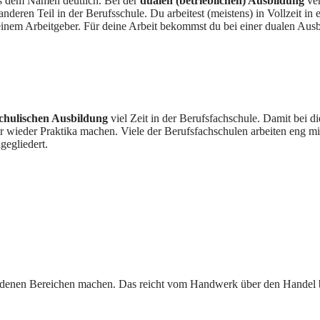
s dem Namen deutlich. Bei der
dualen (betrieblichen) Ausbildung
ver
nderen Teil in der Berufsschule. Du arbeitest (meistens) in Vollzeit i
einem Arbeitgeber. Für deine Arbeit bekommst du bei einer dualen Aus
chulischen Ausbildung
viel Zeit in der Berufsfachschule. Damit bei di
 wieder Praktika machen. Viele der Berufsfachschulen arbeiten eng 
gegliedert.
edenen Bereichen machen. Das reicht vom Handwerk über den Handel bi