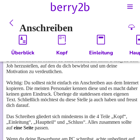
Anschreiben
Überblick
Kopf
Einleitung
Haup
Dein Anschreiben solltest du dazu nutzen, um einen Bezug zu dem 
Job herzustellen, auf den du dich bewirbst und um deine 
Motivation zu verdeutlichen.

Wichtig: Du solltest nicht einfach ein Anschreiben aus dem Internet 
kopieren. Die meisten Personaler kennen diese und es macht daher 
keinen guten Eindruck. Überlege dir stattdessen einen eigenen 
Text. Schließlich möchtest du diese Stelle ja auch haben und freust 
dich darauf.

Das Schreiben gliedert sich mindestens in die 4 Teile „Kopf“, 
„Einleitung“, „Hauptteil“ und „Schluss“. Alles zusammen sollte 
auf 
eine Seite
 passen.

Wenn du deine Bewerbung am PC schreibst, achte unbedingt auf 