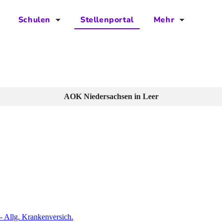
Schulen
Stellenportal
Mehr
für Schulen
FAQs
Vorteile für Schulen
Jobs
Kontakt
AOK Niedersachsen in Leer
Über das Team
Presse
Blog
Projekt IBodS
Projekt DiAX
 - Allg. Krankenversich.