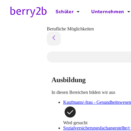
Schüler
Unternehmen
für Schüler
für Unternehmen
Berufliche Möglichkeiten
Schulplaner
Preise
Downloads by AzubiNow
Video-Anleitungen
Unterstütze uns!
Ausbildung
In diesen Bereichen bilden wir aus
Kaufmann/-frau - Gesundheitswesen
Wird gesucht
Sozialversicherungsfachangestellte/r