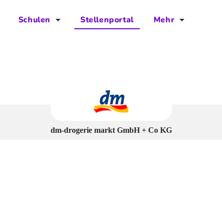
Schulen
Stellenportal
Mehr
für Schulen
FAQs
Vorteile für Schulen
Jobs
Kontakt
Über das Team
dm-drogerie markt GmbH + Co KG
Presse
Blog
Projekt IBodS
Projekt DiAX