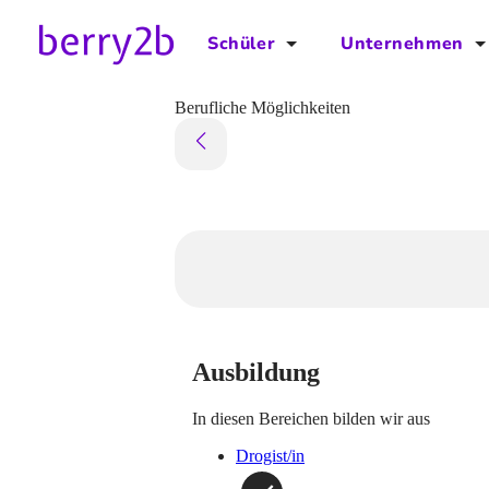
Schüler
Unternehmen
für Schüler
für Unternehmen
Berufliche Möglichkeiten
Schulplaner
Preise
Downloads by AzubiNow
Video-Anleitungen
Unterstütze uns!
Ausbildung
In diesen Bereichen bilden wir aus
Drogist/in