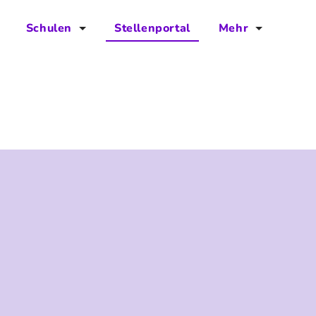
Schulen
Stellenportal
Mehr
für Schulen
FAQs
Vorteile für Schulen
Jobs
Kontakt
Über das Team
Presse
Blog
Projekt IBodS
Projekt DiAX