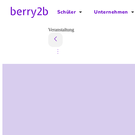
Schüler
Unternehmen
für Schüler
für Unternehmen
Veranstaltung
Schulplaner
Preise
Downloads by AzubiNow
Video-Anleitungen
Unterstütze uns!