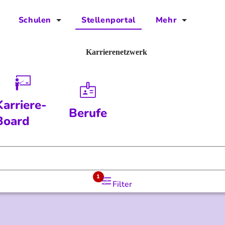
Schulen
Stellenportal
Mehr
für Schulen
FAQs
Karrierenetzwerk
Vorteile für Schulen
Jobs
Kontakt
Karriere-
Berufe
Über das Team
Board
Presse
Blog
1
Filter
Projekt IBodS
Projekt DiAX