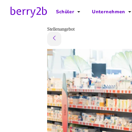
Schüler
Unternehmen
für Schüler
für Unternehmen
Stellenangebot
Schulplaner
Preise
Downloads by AzubiNow
Video-Anleitungen
Unterstütze uns!