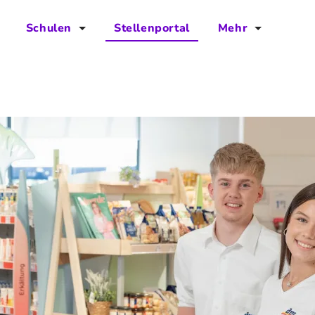
Schulen
Stellenportal
Mehr
für Schulen
FAQs
Vorteile für Schulen
Jobs
Kontakt
Über das Team
Presse
Blog
Projekt IBodS
Projekt DiAX