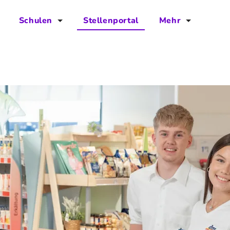
Schulen
Stellenportal
Mehr
für Schulen
FAQs
Vorteile für Schulen
Jobs
Kontakt
Über das Team
Presse
Blog
Projekt IBodS
Projekt DiAX