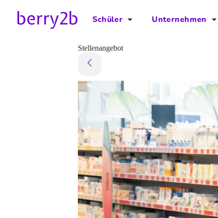
Schüler
Unternehmen
für Schüler
für Unternehmen
Stellenangebot
Schulplaner
Preise
Downloads by AzubiNow
Video-Anleitungen
Unterstütze uns!