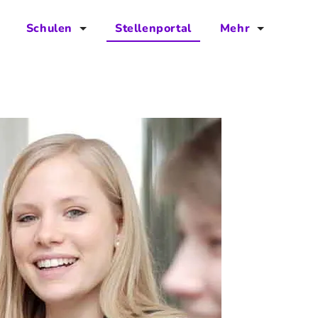
Schulen
Stellenportal
Mehr
für Schulen
FAQs
Vorteile für Schulen
Jobs
Kontakt
Über das Team
Presse
Blog
Projekt IBodS
Projekt DiAX