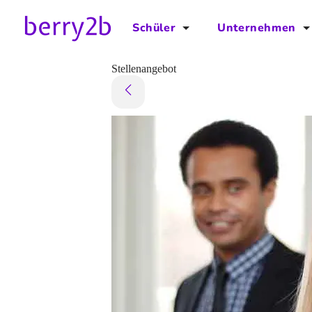
Schüler
Unternehmen
für Schüler
für Unternehmen
Stellenangebot
Schulplaner
Preise
Downloads by AzubiNow
Video-Anleitungen
Unterstütze uns!