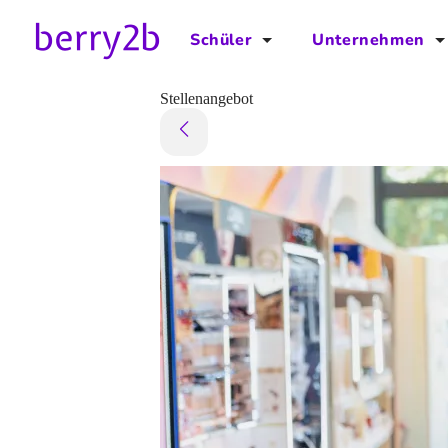
Schüler
Unternehmen
für Schüler
für Unternehmen
Stellenangebot
Schulplaner
Preise
Downloads by AzubiNow
Video-Anleitungen
Unterstütze uns!