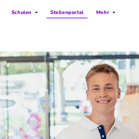
Schulen
Stellenportal
Mehr
für Schulen
FAQs
Vorteile für Schulen
Jobs
Kontakt
Über das Team
Presse
Blog
Projekt IBodS
Projekt DiAX