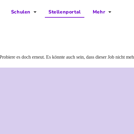
Schulen
Stellenportal
Mehr
für Schulen
FAQs
Vorteile für Schulen
Jobs
Kontakt
Probiere es doch erneut. Es könnte auch sein, dass dieser Job nicht meh
Über das Team
Presse
Blog
Projekt IBodS
Projekt DiAX