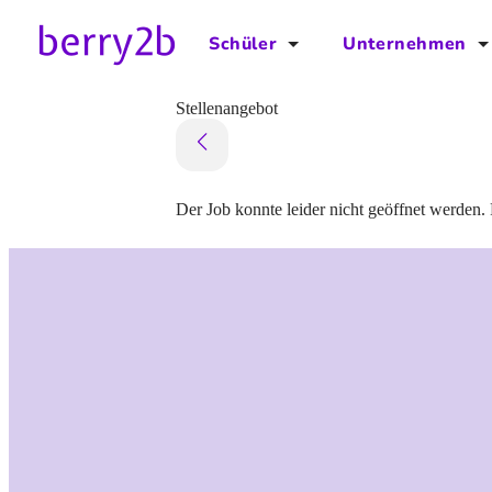
Schüler
Unternehmen
für Schüler
für Unternehmen
Stellenangebot
Schulplaner
Preise
Downloads by AzubiNow
Video-Anleitungen
Der Job konnte leider nicht geöffnet werden. 
Unterstütze uns!