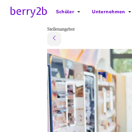
Schüler
Unternehmen
für Schüler
für Unternehmen
Stellenangebot
Schulplaner
Preise
Downloads by AzubiNow
Video-Anleitungen
Unterstütze uns!