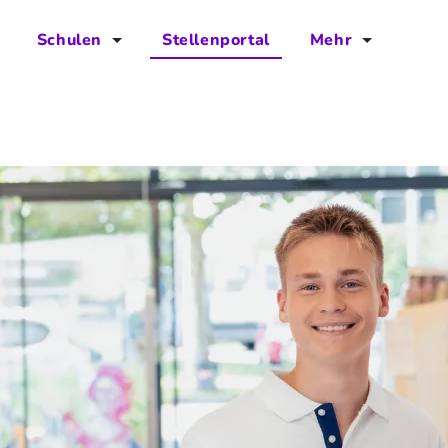
Schulen
Stellenportal
Mehr
für Schulen
FAQs
Vorteile für Schulen
Jobs
Kontakt
Über das Team
Presse
Blog
Projekt IBodS
Projekt DiAX