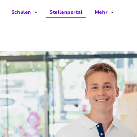
Schulen
Stellenportal
Mehr
für Schulen
FAQs
Vorteile für Schulen
Jobs
Kontakt
Über das Team
Presse
Blog
Projekt IBodS
Projekt DiAX