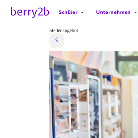
Schüler
Unternehmen
für Schüler
für Unternehmen
Stellenangebot
Schulplaner
Preise
Downloads by AzubiNow
Video-Anleitungen
Unterstütze uns!