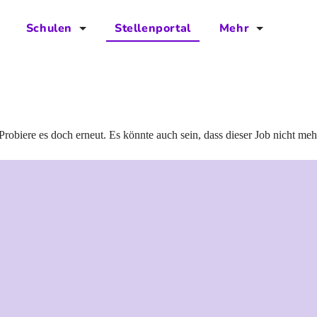
Schulen
Stellenportal
Mehr
für Schulen
FAQs
Vorteile für Schulen
Jobs
Kontakt
Probiere es doch erneut. Es könnte auch sein, dass dieser Job nicht meh
Über das Team
Presse
Blog
Projekt IBodS
Projekt DiAX