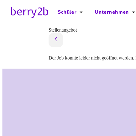
Schüler
Unternehmen
für Schüler
für Unternehmen
Stellenangebot
Schulplaner
Preise
Downloads by AzubiNow
Video-Anleitungen
Der Job konnte leider nicht geöffnet werden. 
Unterstütze uns!