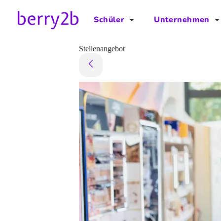
Schüler
Unternehmen
für Schüler
für Unternehmen
Stellenangebot
Schulplaner
Preise
Downloads by AzubiNow
Video-Anleitungen
Unterstütze uns!