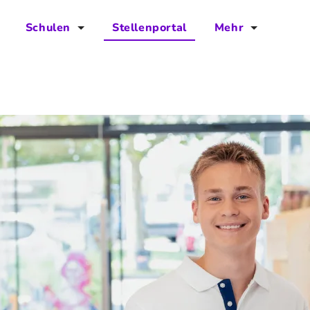
Schulen
Stellenportal
Mehr
für Schulen
FAQs
Vorteile für Schulen
Jobs
Kontakt
Über das Team
Presse
Blog
Projekt IBodS
Projekt DiAX