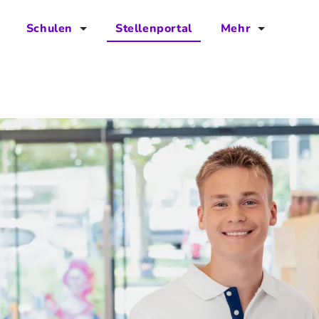
Schulen
Stellenportal
Mehr
für Schulen
FAQs
Vorteile für Schulen
Jobs
Kontakt
Über das Team
Presse
Blog
Projekt IBodS
Projekt DiAX