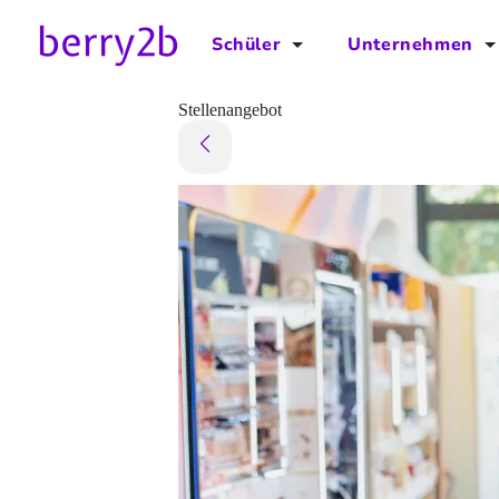
Schüler
Unternehmen
für Schüler
für Unternehmen
Stellenangebot
Schulplaner
Preise
Downloads by AzubiNow
Video-Anleitungen
Unterstütze uns!