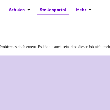
Schulen
Stellenportal
Mehr
für Schulen
FAQs
Vorteile für Schulen
Jobs
Kontakt
Probiere es doch erneut. Es könnte auch sein, dass dieser Job nicht meh
Über das Team
Presse
Blog
Projekt IBodS
Projekt DiAX