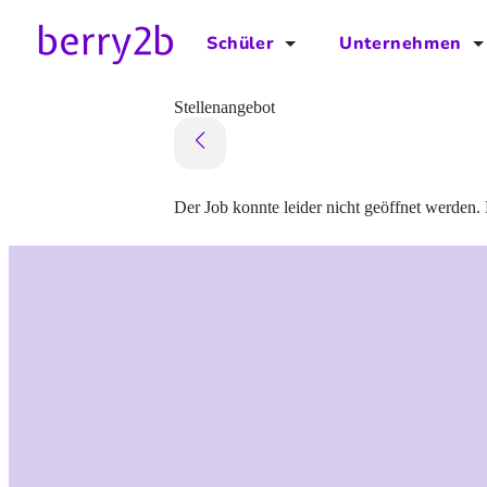
Schüler
Unternehmen
für Schüler
für Unternehmen
Stellenangebot
Schulplaner
Preise
Downloads by AzubiNow
Video-Anleitungen
Der Job konnte leider nicht geöffnet werden. 
Unterstütze uns!