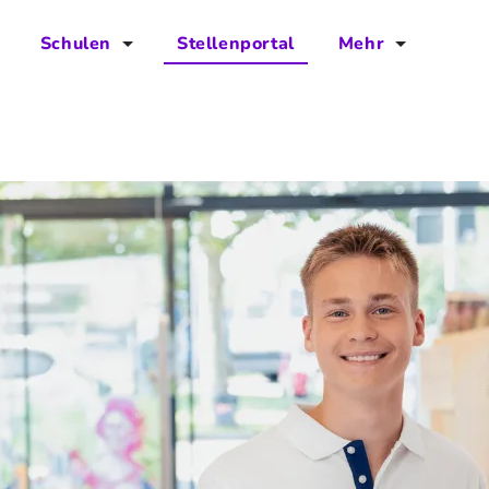
Schulen
Stellenportal
Mehr
für Schulen
FAQs
Vorteile für Schulen
Jobs
Kontakt
Über das Team
Presse
Blog
Projekt IBodS
Projekt DiAX