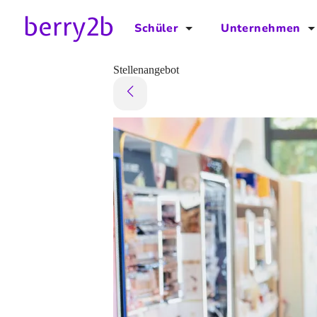
Schüler
Unternehmen
für Schüler
für Unternehmen
Stellenangebot
Schulplaner
Preise
Downloads by AzubiNow
Video-Anleitungen
Unterstütze uns!