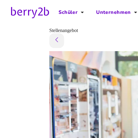
Schüler
Unternehmen
für Schüler
für Unternehmen
Stellenangebot
Schulplaner
Preise
Downloads by AzubiNow
Video-Anleitungen
Unterstütze uns!