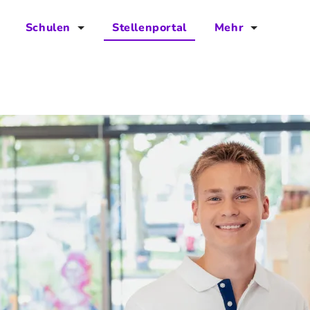
Schulen
Stellenportal
Mehr
für Schulen
FAQs
Vorteile für Schulen
Jobs
Kontakt
Über das Team
Presse
Blog
Projekt IBodS
Projekt DiAX