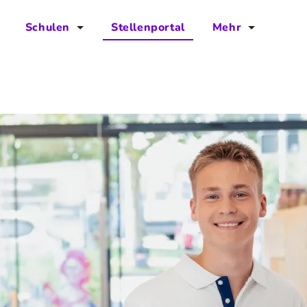
Schulen
Stellenportal
Mehr
für Schulen
FAQs
Vorteile für Schulen
Jobs
Kontakt
Über das Team
Presse
Blog
Projekt IBodS
Projekt DiAX