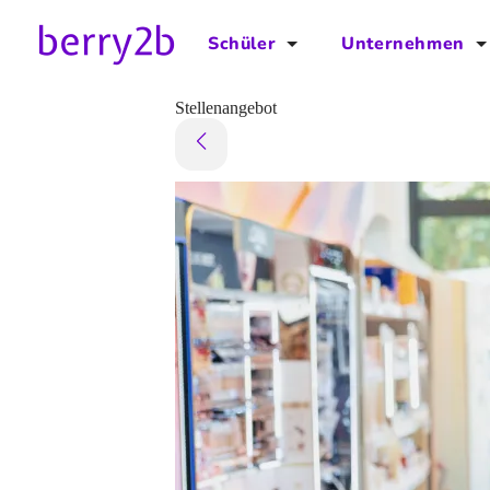
Schüler
Unternehmen
für Schüler
für Unternehmen
Stellenangebot
Schulplaner
Preise
Downloads by AzubiNow
Video-Anleitungen
Unterstütze uns!