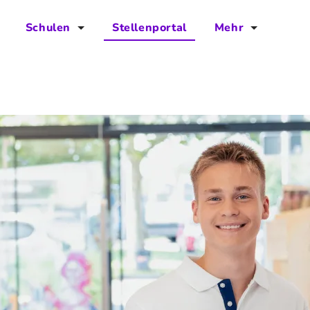
Schulen
Stellenportal
Mehr
für Schulen
FAQs
Vorteile für Schulen
Jobs
Kontakt
Über das Team
Presse
Blog
Projekt IBodS
Projekt DiAX