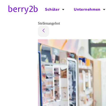
Schüler
Unternehmen
für Schüler
für Unternehmen
Stellenangebot
Schulplaner
Preise
Downloads by AzubiNow
Video-Anleitungen
Unterstütze uns!