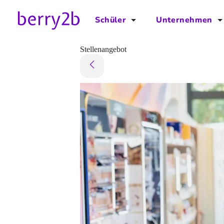
Schüler
Unternehmen
für Schüler
für Unternehmen
Stellenangebot
Schulplaner
Preise
Downloads by AzubiNow
Video-Anleitungen
Unterstütze uns!