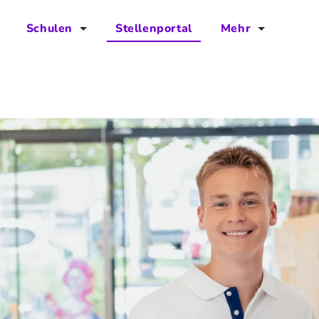
Schulen
Stellenportal
Mehr
für Schulen
FAQs
Vorteile für Schulen
Jobs
Kontakt
Über das Team
Presse
Blog
Projekt IBodS
Projekt DiAX