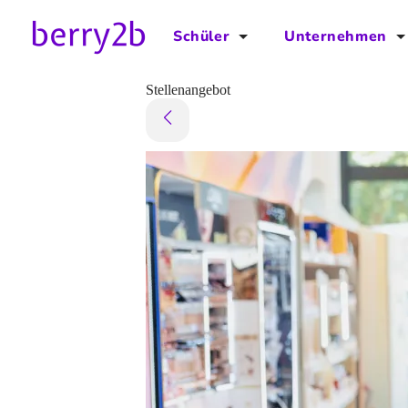
Schüler
Unternehmen
für Schüler
für Unternehmen
Stellenangebot
Schulplaner
Preise
Downloads by AzubiNow
Video-Anleitungen
Unterstütze uns!