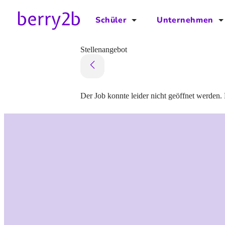
Schüler
Unternehmen
für Schüler
für Unternehmen
Stellenangebot
Schulplaner
Preise
Downloads by AzubiNow
Video-Anleitungen
Der Job konnte leider nicht geöffnet werden. 
Unterstütze uns!