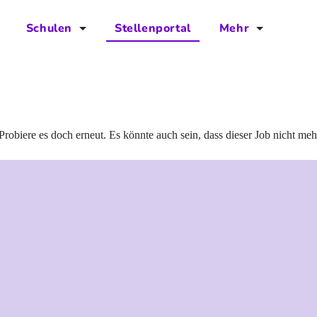
Schulen
Stellenportal
Mehr
für Schulen
FAQs
Vorteile für Schulen
Jobs
Kontakt
Probiere es doch erneut. Es könnte auch sein, dass dieser Job nicht meh
Über das Team
Presse
Blog
Projekt IBodS
Projekt DiAX