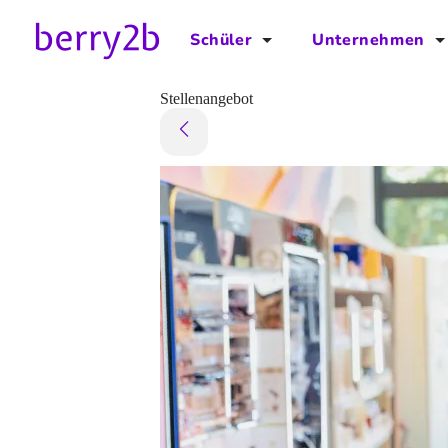
Schüler
Unternehmen
für Schüler
für Unternehmen
Stellenangebot
Schulplaner
Preise
Downloads by AzubiNow
Video-Anleitungen
Unterstütze uns!