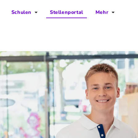
Schulen
Stellenportal
Mehr
für Schulen
FAQs
Vorteile für Schulen
Jobs
Kontakt
Über das Team
Presse
Blog
Projekt IBodS
Projekt DiAX