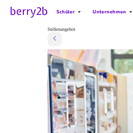
Schüler
Unternehmen
für Schüler
für Unternehmen
Stellenangebot
Schulplaner
Preise
Downloads by AzubiNow
Video-Anleitungen
Unterstütze uns!