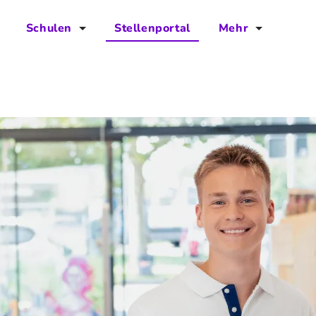
Schulen
Stellenportal
Mehr
für Schulen
FAQs
Vorteile für Schulen
Jobs
Kontakt
Über das Team
Presse
Blog
Projekt IBodS
Projekt DiAX