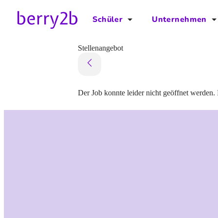
Schüler
Unternehmen
für Schüler
für Unternehmen
Stellenangebot
Schulplaner
Preise
Downloads by AzubiNow
Video-Anleitungen
Der Job konnte leider nicht geöffnet werden. 
Unterstütze uns!