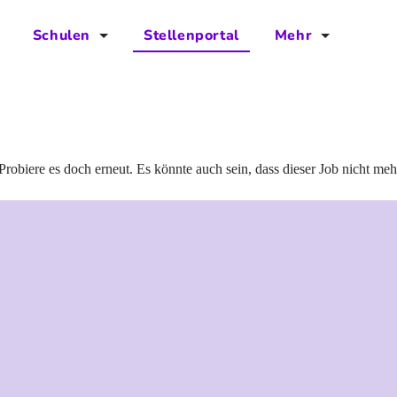
Schulen
Stellenportal
Mehr
für Schulen
FAQs
Vorteile für Schulen
Jobs
Kontakt
Probiere es doch erneut. Es könnte auch sein, dass dieser Job nicht meh
Über das Team
Presse
Blog
Projekt IBodS
Projekt DiAX