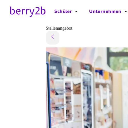
Schüler
Unternehmen
für Schüler
für Unternehmen
Stellenangebot
Schulplaner
Preise
Downloads by AzubiNow
Video-Anleitungen
Unterstütze uns!