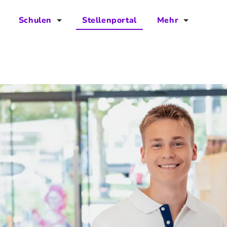
Schulen
Stellenportal
Mehr
für Schulen
FAQs
Vorteile für Schulen
Jobs
Kontakt
Über das Team
Presse
Blog
Projekt IBodS
Projekt DiAX