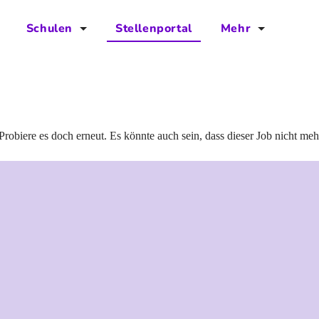
Schulen
Stellenportal
Mehr
für Schulen
FAQs
Vorteile für Schulen
Jobs
Kontakt
Probiere es doch erneut. Es könnte auch sein, dass dieser Job nicht meh
Über das Team
Presse
Blog
Projekt IBodS
Projekt DiAX