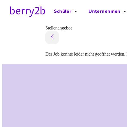
Schüler
Unternehmen
für Schüler
für Unternehmen
Stellenangebot
Schulplaner
Preise
Downloads by AzubiNow
Video-Anleitungen
Der Job konnte leider nicht geöffnet werden. 
Unterstütze uns!