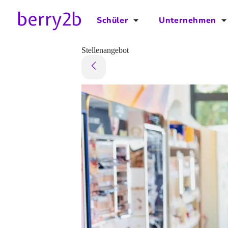
Schüler
Unternehmen
für Schüler
für Unternehmen
Stellenangebot
Schulplaner
Preise
Downloads by AzubiNow
Video-Anleitungen
Unterstütze uns!