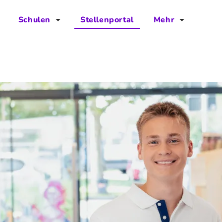
Schulen
Stellenportal
Mehr
für Schulen
FAQs
Vorteile für Schulen
Jobs
Kontakt
Über das Team
Presse
Blog
Projekt IBodS
Projekt DiAX