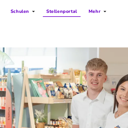
Schulen
Stellenportal
Mehr
für Schulen
FAQs
Vorteile für Schulen
Jobs
Kontakt
Über das Team
Presse
Blog
Projekt IBodS
Projekt DiAX