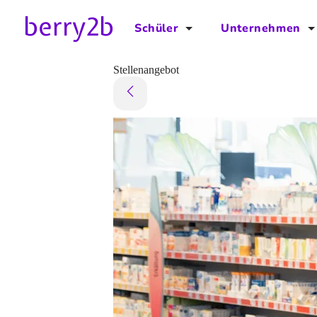
Schüler
Unternehmen
für Schüler
für Unternehmen
Stellenangebot
Schulplaner
Preise
Downloads by AzubiNow
Video-Anleitungen
Unterstütze uns!