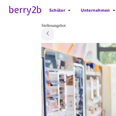
Schüler
Unternehmen
für Schüler
für Unternehmen
Stellenangebot
Schulplaner
Preise
Downloads by AzubiNow
Video-Anleitungen
Unterstütze uns!