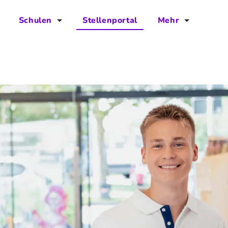
Schulen
Stellenportal
Mehr
für Schulen
FAQs
Vorteile für Schulen
Jobs
Kontakt
Über das Team
Presse
Blog
Projekt IBodS
Projekt DiAX