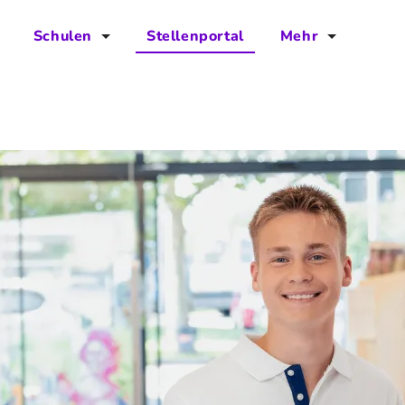
Schulen
Stellenportal
Mehr
für Schulen
FAQs
Vorteile für Schulen
Jobs
Kontakt
Über das Team
Presse
Blog
Projekt IBodS
Projekt DiAX