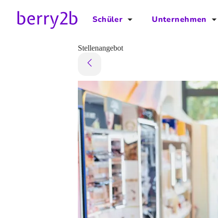
Schüler
Unternehmen
für Schüler
für Unternehmen
Stellenangebot
Schulplaner
Preise
Downloads by AzubiNow
Video-Anleitungen
Unterstütze uns!