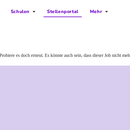
Schulen
Stellenportal
Mehr
für Schulen
FAQs
Vorteile für Schulen
Jobs
Kontakt
Probiere es doch erneut. Es könnte auch sein, dass dieser Job nicht meh
Über das Team
Presse
Blog
Projekt IBodS
Projekt DiAX