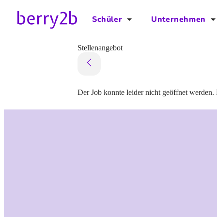
Schüler
Unternehmen
für Schüler
für Unternehmen
Stellenangebot
Schulplaner
Preise
Downloads by AzubiNow
Video-Anleitungen
Der Job konnte leider nicht geöffnet werden. 
Unterstütze uns!