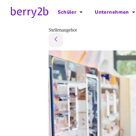
Schüler
Unternehmen
für Schüler
für Unternehmen
Stellenangebot
Schulplaner
Preise
Downloads by AzubiNow
Video-Anleitungen
Unterstütze uns!