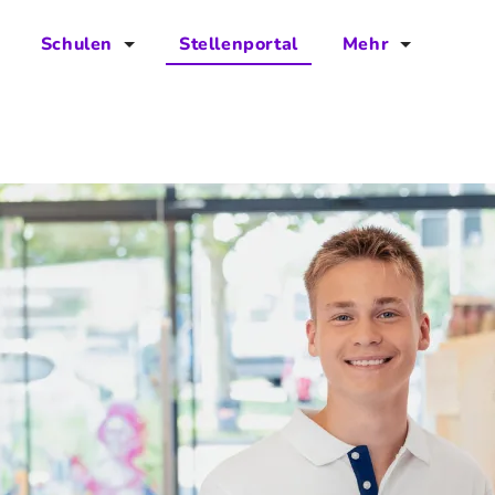
Schulen
Stellenportal
Mehr
für Schulen
FAQs
Vorteile für Schulen
Jobs
Kontakt
Über das Team
Presse
Blog
Projekt IBodS
Projekt DiAX