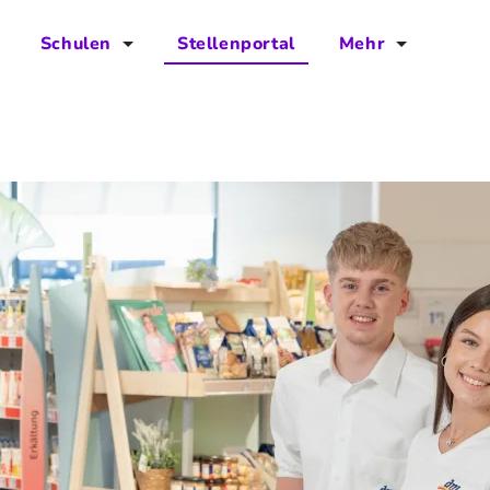
Schulen
Stellenportal
Mehr
für Schulen
FAQs
Vorteile für Schulen
Jobs
Kontakt
Über das Team
Presse
Blog
Projekt IBodS
Projekt DiAX