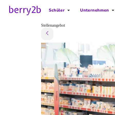
Schüler
Unternehmen
für Schüler
für Unternehmen
Stellenangebot
Schulplaner
Preise
Downloads by AzubiNow
Video-Anleitungen
Unterstütze uns!