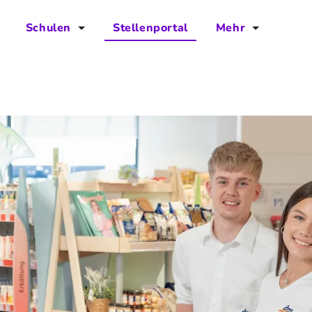
Schulen
Stellenportal
Mehr
für Schulen
FAQs
Vorteile für Schulen
Jobs
Kontakt
Über das Team
Presse
Blog
Projekt IBodS
Projekt DiAX