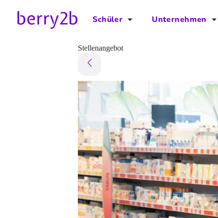
Schüler
Unternehmen
für Schüler
für Unternehmen
Stellenangebot
Schulplaner
Preise
Downloads by AzubiNow
Video-Anleitungen
Unterstütze uns!