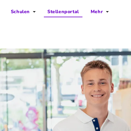
Schulen
Stellenportal
Mehr
für Schulen
FAQs
Vorteile für Schulen
Jobs
Kontakt
Über das Team
Presse
Blog
Projekt IBodS
Projekt DiAX