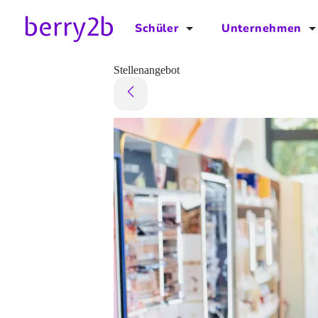
Schüler
Unternehmen
für Schüler
für Unternehmen
Stellenangebot
Schulplaner
Preise
Downloads by AzubiNow
Video-Anleitungen
Unterstütze uns!