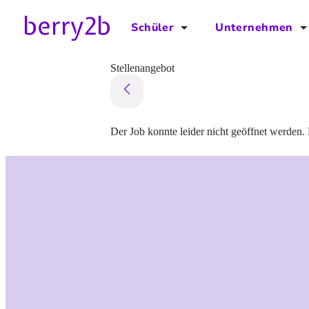
Schüler
Unternehmen
für Schüler
für Unternehmen
Stellenangebot
Schulplaner
Preise
Downloads by AzubiNow
Video-Anleitungen
Der Job konnte leider nicht geöffnet werden. 
Unterstütze uns!