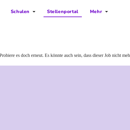
Schulen
Stellenportal
Mehr
für Schulen
FAQs
Vorteile für Schulen
Jobs
Kontakt
Probiere es doch erneut. Es könnte auch sein, dass dieser Job nicht meh
Über das Team
Presse
Blog
Projekt IBodS
Projekt DiAX