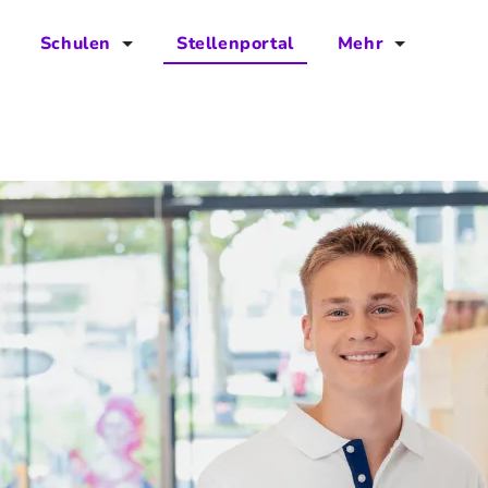
Schulen
Stellenportal
Mehr
für Schulen
FAQs
Vorteile für Schulen
Jobs
Kontakt
Über das Team
Presse
Blog
Projekt IBodS
Projekt DiAX