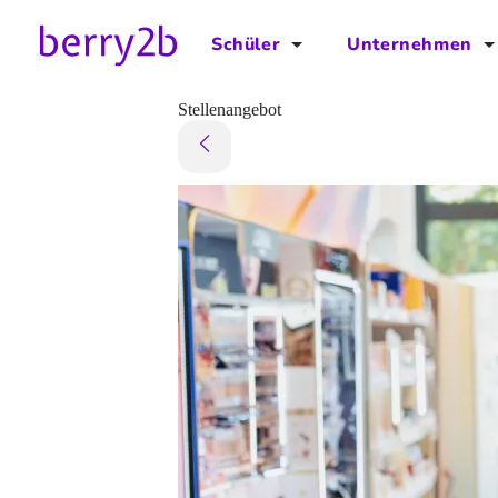
Schüler
Unternehmen
für Schüler
für Unternehmen
Stellenangebot
Schulplaner
Preise
Downloads by AzubiNow
Video-Anleitungen
Unterstütze uns!