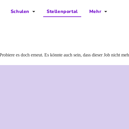
Schulen
Stellenportal
Mehr
für Schulen
FAQs
Vorteile für Schulen
Jobs
Kontakt
Probiere es doch erneut. Es könnte auch sein, dass dieser Job nicht meh
Über das Team
Presse
Blog
Projekt IBodS
Projekt DiAX