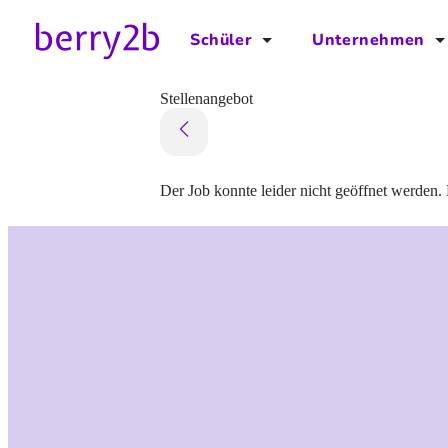
Schüler
Unternehmen
für Schüler
für Unternehmen
Stellenangebot
Schulplaner
Preise
Downloads by AzubiNow
Video-Anleitungen
Der Job konnte leider nicht geöffnet werden. 
Unterstütze uns!