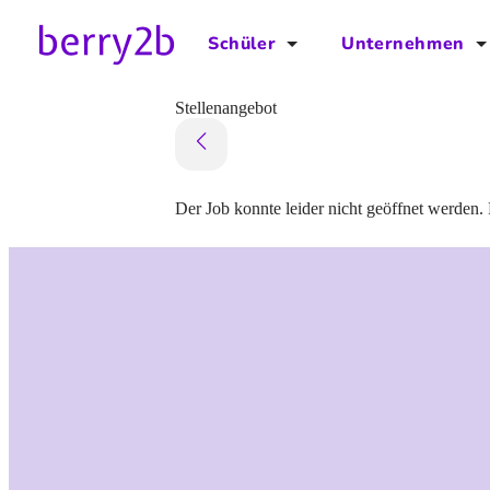
Schüler
Unternehmen
für Schüler
für Unternehmen
Stellenangebot
Schulplaner
Preise
Downloads by AzubiNow
Video-Anleitungen
Der Job konnte leider nicht geöffnet werden. 
Unterstütze uns!