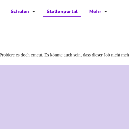
Schulen
Stellenportal
Mehr
für Schulen
FAQs
Vorteile für Schulen
Jobs
Kontakt
Probiere es doch erneut. Es könnte auch sein, dass dieser Job nicht meh
Über das Team
Presse
Blog
Projekt IBodS
Projekt DiAX