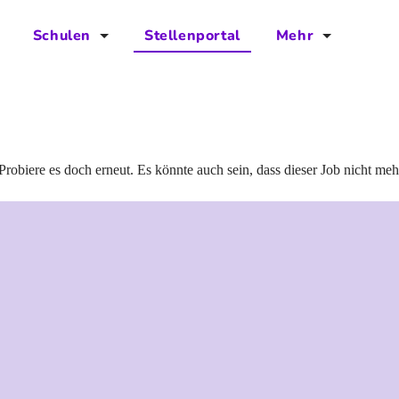
Schulen
Stellenportal
Mehr
für Schulen
FAQs
Vorteile für Schulen
Jobs
Kontakt
Probiere es doch erneut. Es könnte auch sein, dass dieser Job nicht meh
Über das Team
Presse
Blog
Projekt IBodS
Projekt DiAX