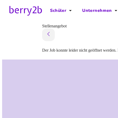
Schüler
Unternehmen
für Schüler
für Unternehmen
Stellenangebot
Schulplaner
Preise
Downloads by AzubiNow
Video-Anleitungen
Der Job konnte leider nicht geöffnet werden. 
Unterstütze uns!