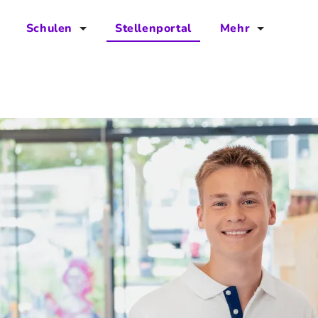
Schulen
Stellenportal
Mehr
für Schulen
FAQs
Vorteile für Schulen
Jobs
Kontakt
Über das Team
Presse
Blog
Projekt IBodS
Projekt DiAX