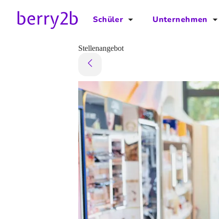
Schüler
Unternehmen
für Schüler
für Unternehmen
Stellenangebot
Schulplaner
Preise
Downloads by AzubiNow
Video-Anleitungen
Unterstütze uns!