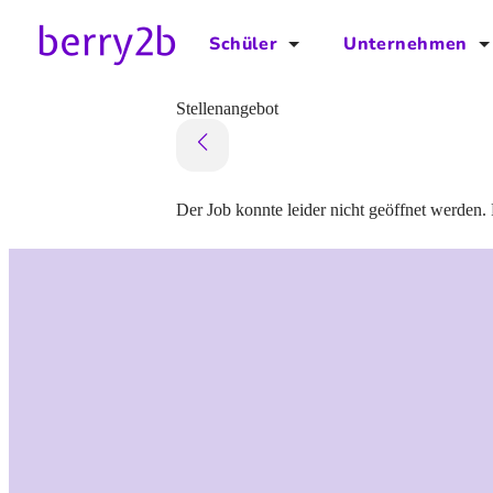
Schüler
Unternehmen
für Schüler
für Unternehmen
Stellenangebot
Schulplaner
Preise
Downloads by AzubiNow
Video-Anleitungen
Der Job konnte leider nicht geöffnet werden. 
Unterstütze uns!