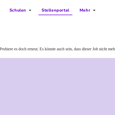
Schulen
Stellenportal
Mehr
für Schulen
FAQs
Vorteile für Schulen
Jobs
Kontakt
Probiere es doch erneut. Es könnte auch sein, dass dieser Job nicht meh
Über das Team
Presse
Blog
Projekt IBodS
Projekt DiAX