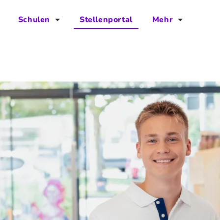
Schulen
Stellenportal
Mehr
für Schulen
FAQs
Vorteile für Schulen
Jobs
Kontakt
Über das Team
Presse
Blog
Projekt IBodS
Projekt DiAX