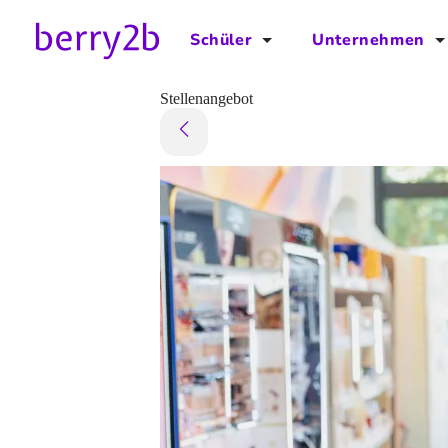
Schüler
Unternehmen
für Schüler
für Unternehmen
Stellenangebot
Schulplaner
Preise
Downloads by AzubiNow
Video-Anleitungen
Unterstütze uns!