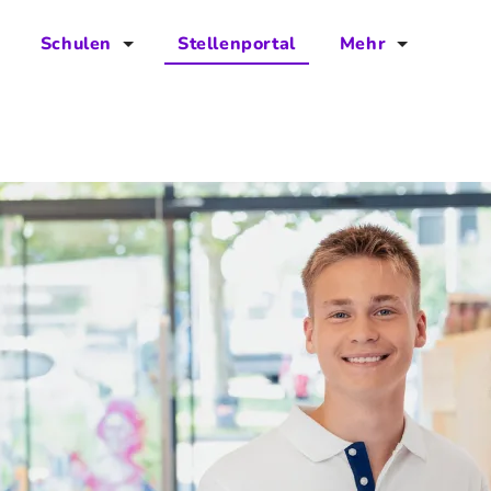
Schulen
Stellenportal
Mehr
für Schulen
FAQs
Vorteile für Schulen
Jobs
Kontakt
Über das Team
Presse
Blog
Projekt IBodS
Projekt DiAX