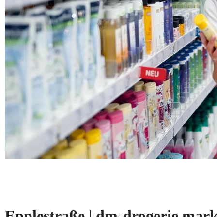
Epplestraße | dm-drogerie ma