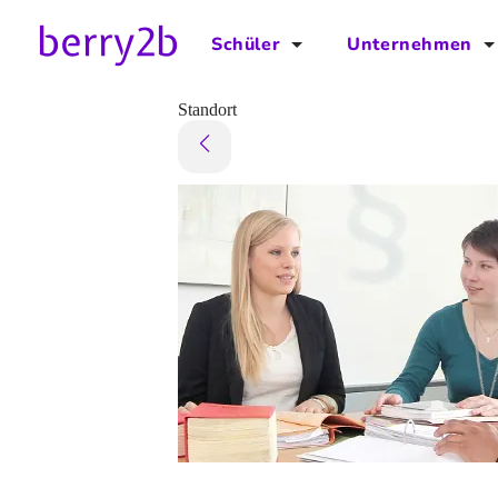
Schüler
Unternehmen
für Schüler
für Unternehmen
Standort
Schulplaner
Preise
Downloads by AzubiNow
Video-Anleitungen
Unterstütze uns!