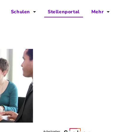
Schulen
Stellenportal
Mehr
für Schulen
FAQs
Vorteile für Schulen
Jobs
Kontakt
Über das Team
Presse
Blog
Projekt IBodS
Projekt DiAX