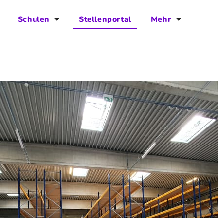
Schulen
Stellenportal
Mehr
für Schulen
FAQs
Vorteile für Schulen
Jobs
Kontakt
Über das Team
Presse
Blog
Projekt IBodS
Projekt DiAX