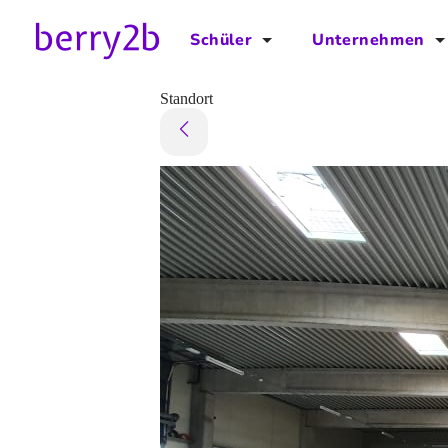
Schüler
Unternehmen
für Schüler
für Unternehmen
Standort
Schulplaner
Preise
Downloads by AzubiNow
Video-Anleitungen
Unterstütze uns!